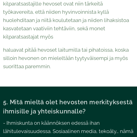
kilparatsastajille hevoset ovat niin tärkeitä
työkavereita, että niiden hyvinvoinnista kyllä
huolehditaan ja niitä koulutetaan ja niiden lihaksistoa
kasvatetaan vaativiin tehtäviin, sekä monet
kilparatsastajat myös
haluavat pitää hevoset laitumilla tai pihatoissa, koska
silloin hevonen on mieleltään tyytyväisempi ja myös
suorittaa paremmin.
5. Mitä mieltä olet hevosten merkityksestä
ihmisille ja yhteiskunnalle?
- Ihmiskunta on käännöksen edessä ihan
lähitulevaisuudessa. Sosiaalinen media, tekoäly… nämä