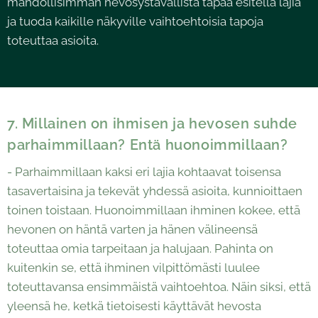
mahdollisimman hevosystävällistä tapaa esitellä lajia
ja tuoda kaikille näkyville vaihtoehtoisia tapoja
toteuttaa asioita.
7. Millainen on ihmisen ja hevosen suhde
parhaimmillaan? Entä huonoimmillaan?
- Parhaimmillaan kaksi eri lajia kohtaavat toisensa
tasavertaisina ja tekevät yhdessä asioita, kunnioittaen
toinen toistaan. Huonoimmillaan ihminen kokee, että
hevonen on häntä varten ja hänen välineensä
toteuttaa omia tarpeitaan ja halujaan. Pahinta on
kuitenkin se, että ihminen vilpittömästi luulee
toteuttavansa ensimmäistä vaihtoehtoa. Näin siksi, että
yleensä he, ketkä tietoisesti käyttävät hevosta