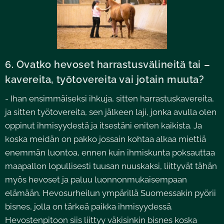
6. Ovatko hevoset harrastusvälineitä tai –
kavereita, työtovereita vai jotain muuta?
- Ihan ensimmäiseksi ihkuja, sitten harrastuskavereita,
ja sitten työtovereita, sen jälkeen laji, jonka avulla olen
oppinut ihmisyydestä ja itsestäni eniten kaikista. Ja
koska meidän on pakko jossain kohtaa alkaa miettiä
enemmän luontoa, ennen kuin ihmiskunta poksauttaa
maapallon lopullisesti tuusan nuuskaksi, liittyvät tähän
myös hevoset ja paluu luonnonmukaisempaan
elämään. Hevosurheilun ympärillä Suomessakin pyörii
bisnes, jolla on tärkeä paikka ihmisyydessä.
Hevostenpitoon siis liittyy väkisinkin bisnes koska