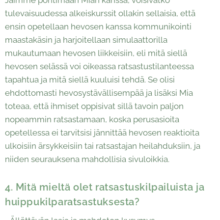
tulevaisuudessa alkeiskurssit ollakin sellaisia, että
ensin opetellaan hevosen kanssa kommunikointi
maastakäsin ja harjoitellaan simulaattorilla
mukautumaan hevosen liikkeisiin, eli mitä siellä
hevosen selässä voi oikeassa ratsastustilanteessa
tapahtua ja mitä siellä kuuluisi tehdä. Se olisi
ehdottomasti hevosystävällisempää ja lisäksi Mia
toteaa, että ihmiset oppisivat sillä tavoin paljon
nopeammin ratsastamaan, koska perusasioita
opetellessa ei tarvitsisi jännittää hevosen reaktioita
ulkoisiin ärsykkeisiin tai ratsastajan heilahduksiin, ja
niiden seurauksena mahdollisia sivuloikkia.
4. Mitä mieltä olet ratsastuskilpailuista ja
huippukilparatsastuksesta?