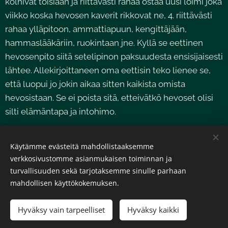
kolhivat toisiaan ja riittävästi rahaa ostaa uusi loimi joka
viikko koska hevosen kaverit rikkovat ne, 4. riittävästi
rahaa ylläpitoon, ammattiapuun, kengittäjään,
hammaslääkäriin, ruokintaan jne. Kyllä se eettinen
hevosenpito siitä setelipinon paksuudesta ensisijaisesti
lähtee. Allekirjoittaneen oma eettisin teko lienee se,
että luopui jo jokin aikaa sitten kaikista omista
hevosistaan. Se ei poista sitä, etteivätkö hevoset olisi
silti elämäntapa ja intohimo.
Käytämme evästeitä mahdollistaaksemme
Share
verkkosivustomme asianmukaisen toiminnan ja
turvallisuuden sekä tarjotaksemme sinulle parhaan
mahdollisen käyttökokemuksen.
© 2026 Suomen Hevosurheiluliitto
.
Kaikki oikeudet pidätetään.
Hyväksy vain tarpeelliset
Hyväksy kaikki
Evästeet