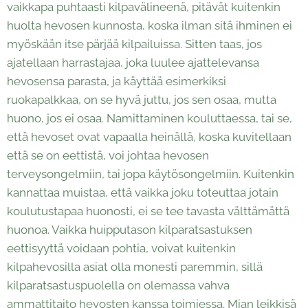
vaikkapa puhtaasti kilpavälineenä, pitävät kuitenkin
huolta hevosen kunnosta, koska ilman sitä ihminen ei
myöskään itse pärjää kilpailuissa. Sitten taas, jos
ajatellaan harrastajaa, joka luulee ajattelevansa
hevosensa parasta, ja käyttää esimerkiksi
ruokapalkkaa, on se hyvä juttu, jos sen osaa, mutta
huono, jos ei osaa. Namittaminen kouluttaessa, tai se,
että hevoset ovat vapaalla heinällä, koska kuvitellaan
että se on eettistä, voi johtaa hevosen
terveysongelmiin, tai jopa käytösongelmiin. Kuitenkin
kannattaa muistaa, että vaikka joku toteuttaa jotain
koulutustapaa huonosti, ei se tee tavasta välttämättä
huonoa. Vaikka huipputason kilparatsastuksen
eettisyyttä voidaan pohtia, voivat kuitenkin
kilpahevosilla asiat olla monesti paremmin, sillä
kilparatsastuspuolella on olemassa vahva
ammattitaito hevosten kanssa toimiessa. Mian leikkisä