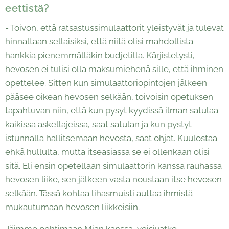
eettistä?
- Toivon, että ratsastussimulaattorit yleistyvät ja tulevat
hinnaltaan sellaisiksi, että niitä olisi mahdollista
hankkia pienemmälläkin budjetilla. Kärjistetysti,
hevosen ei tulisi olla maksumiehenä sille, että ihminen
opettelee. Sitten kun simulaattoriopintojen jälkeen
pääsee oikean hevosen selkään, toivoisin opetuksen
tapahtuvan niin, että kun pysyt kyydissä ilman satulaa
kaikissa askellajeissa, saat satulan ja kun pystyt
istunnalla hallitsemaan hevosta, saat ohjat. Kuulostaa
ehkä hullulta, mutta itseasiassa se ei ollenkaan olisi
sitä. Eli ensin opetellaan simulaattorin kanssa rauhassa
hevosen liike, sen jälkeen vasta noustaan itse hevosen
selkään. Tässä kohtaa lihasmuisti auttaa ihmistä
mukautumaan hevosen liikkeisiin.
Jäimme pohtimaan Mian kanssa, voisivatko