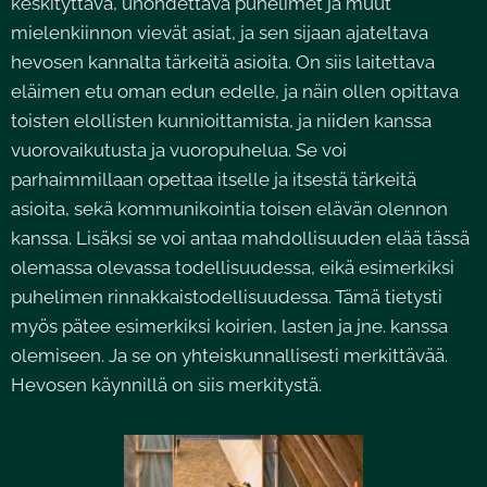
keskityttävä, unohdettava puhelimet ja muut
mielenkiinnon vievät asiat, ja sen sijaan ajateltava
hevosen kannalta tärkeitä asioita. On siis laitettava
eläimen etu oman edun edelle, ja näin ollen opittava
toisten elollisten kunnioittamista, ja niiden kanssa
vuorovaikutusta ja vuoropuhelua. Se voi
parhaimmillaan opettaa itselle ja itsestä tärkeitä
asioita, sekä kommunikointia toisen elävän olennon
kanssa. Lisäksi se voi antaa mahdollisuuden elää tässä
olemassa olevassa todellisuudessa, eikä esimerkiksi
puhelimen rinnakkaistodellisuudessa. Tämä tietysti
myös pätee esimerkiksi koirien, lasten ja jne. kanssa
olemiseen. Ja se on yhteiskunnallisesti merkittävää.
Hevosen käynnillä on siis merkitystä.