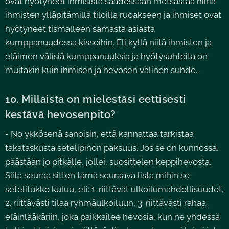
ovat hyötyneet ihmisistä saadessaan metsästää hiiriä
ihmisten ylläpitämillä tiloilla ruoakseen ja ihmiset ovat
hyötyneet tismalleen samasta asiasta
kumppanuudessa kissoihin. Eli kyllä niitä ihmisten ja
eläimen välisiä kumppanuuksia ja hyötysuhteita on
muitakin kuin ihmisen ja hevosen välinen suhde.
10. Millaista on mielestäsi eettisesti
kestävä hevosenpito?
- No ykkösenä sanoisin, että kannattaa tarkistaa
takataskusta setelipinon paksuus. Jos se on kunnossa,
päästään jo pitkälle, jollei, suosittelen keppihevosta.
Siitä seuraa sitten tämä seuraava lista mihin se
setelitukko kuluu, eli: 1. riittävät ulkoilumahdollisuudet,
2. riittävästi tilaa ryhmäulkoiluun, 3. riittävästi rahaa
eläinlääkäriin, joka paikkailee hevosia, kun ne yhdessä