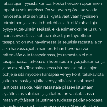
ratsastajan fyysistä kuntoa, koska hevosen oppiminen
tapahtuu sekunneissa. On valtavan epäreilua vaatia
hevoselta, että sen pitäisi kyetä vaativaan fyysiseen
toimintaan ja samalla huolehtia siitä, että ratsastaja
pysyy kutakuinkin selässä, eikä esimerkiksi heilu kuin
heinäseiväs. Tässä kohtaa ratsastajan täydellinen
tasapaino on avainavaimessa, ja sellaisia ratsastajia on
aika harvassa, joilla näin on. Eihän hevonen voi
mitenkään olla tasapainossa, jos ratsastaja ei ole
tasapainossa. Tärkeää on huomioida myös jalustimen ja
jalan asento. Tasapainoisessa istunnassa ratsastajan
pohje ja sitä myöden kantapää venyy kohti takakaviota,
jolloin ratsastajan jalka venyy pitkäksi toivottavasti
lantiosta saakka. Näin ratsastaja pääsee istumaan
syvälle alas satulaan, ja jalkaterä on vaakatasossa
maan myötäisesti jalustimen tukiessa päkiän kohdalla.
Ikään kuin ratsastaja seisoisi maassa. Näin ratsastaja