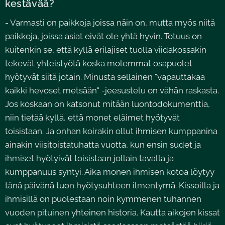
kestävää?
- Varmasti on paikkoja joissa näin on, mutta myös niitä
paikkoja, joissa asiat eivät ole yhtä hyvin. Totuus on
kuitenkin se, että kyllä erilajiset tuolla viidakossakin
tekevät yhteistyötä koska molemmat osapuolet
hyötyvät siitä jotain. Minusta sellainen "vapauttakaa
kaikki hevoset metsään" -jeesustelu on vähän raskasta.
Jos koskaan on katsonut mitään luontodokumenttia,
niin tietää kyllä, että monet eläimet hyötyvät
toisistaan. Ja onhan koirakin ollut ihmisen kumppanina
ainakin viisitoistatuhatta vuotta, kun ensin sudet ja
ihmiset hyötyivät toisistaan jollain tavalla ja
kumppanuus syntyi. Aika monen ihmisen kotoa löytyy
tänä päivänä tuon hyötysuhteen ilmentymä. Kissoilla ja
ihmisillä on puolestaan noin kymmenen tuhannen
vuoden pituinen yhteinen historia. Kautta aikojen kissat