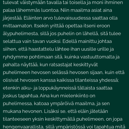
tulevat väistymään tavalla tai toisella ja moni ihminen
palaa lähemmäs luontoa. Niin maailma asiat aina
järjestää. Eläinten arvo tulevaisuudessa saattaa olla
mittaamaton. Itsekin yrittää opettaa itseni eroon
älypuhelimesta, sillä jos puhelin on lähellä, sitä tulee
selattua vain tavan vuoksi. Edellä mainittu johtaa
siihen, että haastattelu lähtee ihan uusille urille ja
ryhdymme pohtimaan sitä, kuinka vastuuttomalta ja
pahalta näyttää, kun ratsastajat keskittyvät
puhelimeen hevosen selässä hevosen sijaan, kuin että
olisivat hevosen kanssa kaikissa tilanteissa yhdessä;
etenkin alku- ja loppukäynneissä tällaista saattaa
joskus tapahtua. Aina kun mielenkiinto on
puhelimessa, katoaa ympäröivä maailma, ja sen
mukana hevonen. Lisäksi se, että eläin jätetään
tilanteeseen yksin keskittymällä puhelimeen, on jopa
hengenvaarallista, sillä ympäristössä voi tapahtua mitä