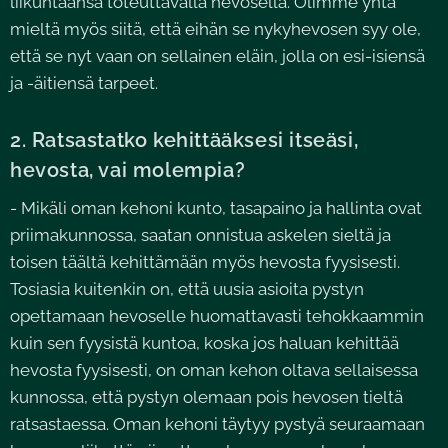
liikuntaansa toteuttavalla hevosella. Olimme yhtä
mieltä myös siitä, että eihän se nykyhevosen syy ole,
että se nyt vaan on sellainen eläin, jolla on esi-isiensä
ja -äitiensä tarpeet.
2. Ratsastatko kehittääksesi itseäsi,
hevosta, vai molempia?
- Mikäli oman kehoni kunto, tasapaino ja hallinta ovat
priimakunnossa, saatan onnistua askelen sieltä ja
toisen täältä kehittämään myös hevosta fyysisesti.
Tosiasia kuitenkin on, että uusia asioita pystyn
opettamaan hevoselle huomattavasti tehokkaammin
kuin sen fyysistä kuntoa, koska jos haluan kehittää
hevosta fyysisesti, on oman kehon oltava sellaisessa
kunnossa, että pystyn olemaan pois hevosen tieltä
ratsastaessa. Oman kehoni täytyy pystyä seuraamaan