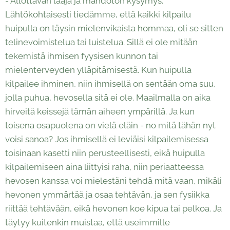
- Ällöttävän laaja ja mahdoton kysymys.
Lähtökohtaisesti tiedämme, että kaikki kilpailu
huipulla on täysin mielenvikaista hommaa, oli se sitten
telinevoimistelua tai luistelua. Sillä ei ole mitään
tekemistä ihmisen fyysisen kunnon tai
mielenterveyden ylläpitämisestä. Kun huipulla
kilpailee ihminen, niin ihmisellä on sentään oma suu,
jolla puhua, hevosella sitä ei ole. Maailmalla on aika
hirveitä keissejä tämän aiheen ympärillä. Ja kun
toisena osapuolena on vielä eläin - no mitä tähän nyt
voisi sanoa? Jos ihmisellä ei leviäisi kilpailemisessa
toisinaan kasetti niin perusteellisesti, eikä huipulla
kilpailemiseen aina liittyisi raha, niin periaatteessa
hevosen kanssa voi mielestäni tehdä mitä vaan, mikäli
hevonen ymmärtää ja osaa tehtävän, ja sen fysiikka
riittää tehtävään, eikä hevonen koe kipua tai pelkoa. Ja
täytyy kuitenkin muistaa, että useimmille