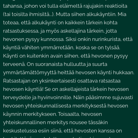
tahansa, johon voi tulla eläimeltä rajujakin reaktioita
(tai toisilta ihmisiltä...). Mutta siihen alkukäyntiin. Mia
toteaa, että alkukäynti on kaikkein tärkein kohta
ratsastuksessa, ja myös askellajina tärkein, jotta
hevonen pysyy kunnossa. Siksi onkin nurinkurista, että
käyntiä vähiten ymmärretään, koska se on tylsää.
Käynti on kuitenkin avain siihen, että hevonen pysyy
terveenä. On suoranaista hulluutta ja suurta
ymmärtämättömyyttä heittää hevosen käynti hukkaan.
Ratsastajan on yksinkertaisesti osattava ratsastaa
hevosen käyntiä! Se on askellajeista tärkein hevosen
terveydelle ja hyvinvoinnille. Näin pääsimme sujuvasti
hevosen yhteiskunnallisesta merkityksestä hevosen
käynnin merkitykseen. Toisaalta, hevosen
yhteiskunnallinen merkitys nousee tässäkin
keskustelussa esiin siinä, että hevosten kanssa on