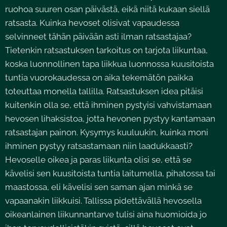
ruohoa suuren osan päivästä, eikä niitä kukaan siellä
ratsasta. Kuinka hevoset olisivat vapaudessa
selvinneet tähän päivään asti ilman ratsastajaa?
Tietenkin ratsastuksen tarkoitus on tarjota liikuntaa,
koska luonnollinen tapa liikkua luonnossa kuusitoista
tuntia vuorokaudessa on aika tekemätön paikka
toteuttaa monella tallilla. Ratsastuksen idea pitäisi
kuitenkin olla se, että ihminen pystyisi vahvistamaan
hevosen lihaksistoa, jotta hevonen pystyy kantamaan
ratsastajan painon. Kysymys kuuluukin, kuinka moni
ihminen pystyy ratsastamaan niin laadukkaasti?
Hevoselle oikea ja paras liikunta olisi se, että se
kävelisi sen kuusitoista tuntia laitumella, pihatossa tai
maastossa, eli kävelisi sen saman ajan minkä se
vapaanakin liikkuisi. Tallissa pidettävällä hevosella
oikeanlainen liikunnantarve tulisi aina huomioida jo