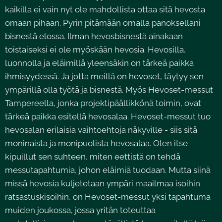
kaikilla ei vain nyt ole mahdollista ottaa sitä hevosta
omaan pihaan. Pyrin pitämään omalla panoksellani
bisnestä elossa. Ilman hevosbisnestä ainakaan
toistaiseksi ei ole myöskään hevosia. Hevosilla,
luonnolla ja eläimillä yleensäkin on tärkeä paikka
ihmisyydessä. Ja jotta meillä on hevoset, täytyy sen
ympärillä olla työtä ja bisnestä. Myös Hevoset-messut
Tampereella, jonka projektipäällikkönä toimin, ovat
tärkeä paikka esitellä hevosalaa. Hevoset-messut tuo
hevosalan erilaisia vaihtoehtoja näkyville - siis sitä
moninaista ja monipuolista hevosalaa. Olen itse
kipuillut sen suhteen, miten eettistä on tehdä
messutapahtumia, johon eläimiä tuodaan. Mutta siinä
missä hevosia kuljetetaan ympäri maailmaa isoihin
ratsastuskisoihin, on Hevoset-messut yksi tapahtuma
muiden joukossa, jossa yritän toteuttaa