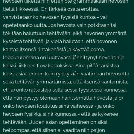
hevosen liikettä niin etten ole grammaakaan hevosen
tiellä liikkeessä. On tärkeää osata erottaa,
vahvistetaanko hevosen fyysistä kuntoa - vai
opetetaanko uutta. Jos hevosta vain potkitaan tai
tökitään haluttuun tehtävään, eikä hevonen ymmärrä
kyseistä tehtävää, ja vielä halutaan, että hevonen
kantaa itsensä rintakehästä ja käyttää corea,
lopputulemana on luultavasti jännittynyt hevonen ja
kaikki liikkeen flow kadoksissa. Aina pitää tarkistaa
kaksi asiaa ennen kuin ryhdytään vaatimaan hevoselta
sekä tehtävän ymmärtämistä, että itsensä kantamista,
eli: a) onko ratsastaja sellaisessa fyysisessä kunnossa,
että hän pystyy olemaan häiritsemättä hevosta ja b)
onko hevosen koulutus siinä vaiheessa - ja onko
hevosen fysiikka siinä kunnossa - että se kykenee
tehtävään. Uuden asian opettaminen on siksi
helpompaa, että siihen ei vaadita niin paljon