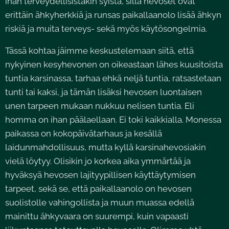
ihan terveydellisistäkin syistä, sillä hevoset ovat
erittäin ähkyherkkiä ja runsas paikallaanolo lisää ähkyn
riskiä ja muita terveys- sekä myös käytösongelmia.
Tässä kohtaa jäimme keskustelemaan siitä, että
nykyinen kesyhevonen on oikeastaan lähes kuusitoista
tuntia karsinassa, tarhaa ehkä neljä tuntia, ratsastetaan
tunti tai kaksi, ja tämän lisäksi hevosen luontaisen
unen tarpeen mukaan nukkuu nelisen tuntia. Eli
homma on ihan päälaellaan. Ei toki kaikkialla. Monessa
paikassa on kokopäivätarhaus ja kesällä
laidunmahdollisuus, mutta kyllä karsinahevosiakin
vielä löytyy. Olisikin jo korkea aika ymmärtää ja
hyväksyä hevosen lajityypillisen käyttäytymisen
tarpeet, sekä se, että paikallaanolo on hevosen
suolistolle vahingollista ja muun muassa edellä
mainittu ähkyvaara on suurempi, kuin vapaasti